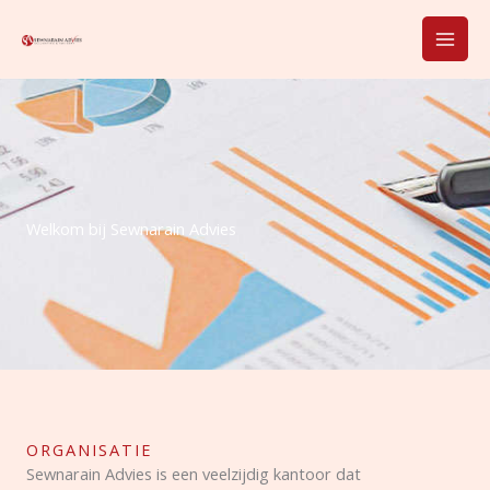
Skip
to
content
Welkom bij Sewnarain Advies
ORGANISATIE
Sewnarain Advies is een veelzijdig kantoor dat