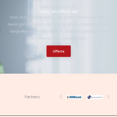
GRATIS OFFERTE
Vraag een offerte aan
Voor onze diensten kunt u een gratis offerte aanvragen.
Neem gerust contact met ons op om de mogelijkheden te
bespreken en een vrijblijvende offerte te ontvangen die
afgestemd is op uw behoeften.
Offerte
Partners: